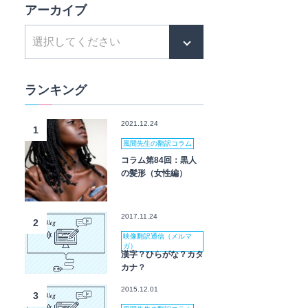
アーカイブ
ランキング
2021.12.24
1
風間先生の翻訳コラム
コラム第84回：黒人
の髪形（女性編）
2017.11.24
2
映像翻訳通信（メルマ
ガ）
漢字？ひらがな？カタ
カナ？
2015.12.01
3