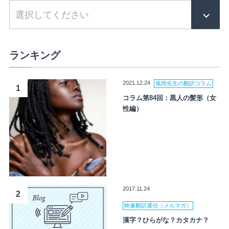
ランキング
2021.12.24
風間先生の翻訳コラム
1
コラム第84回：黒人の髪形（女
性編）
2017.11.24
2
映像翻訳通信（メルマガ）
漢字？ひらがな？カタカナ？