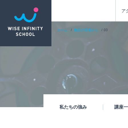
ア
ホーム
翻訳の現場から
03
私たちの強み
講座一