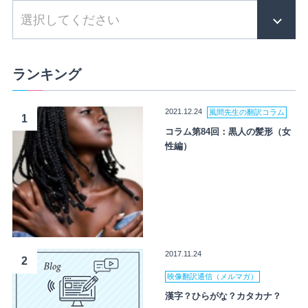
ランキング
2021.12.24
風間先生の翻訳コラム
1
コラム第84回：黒人の髪形（女
性編）
2017.11.24
2
映像翻訳通信（メルマガ）
漢字？ひらがな？カタカナ？