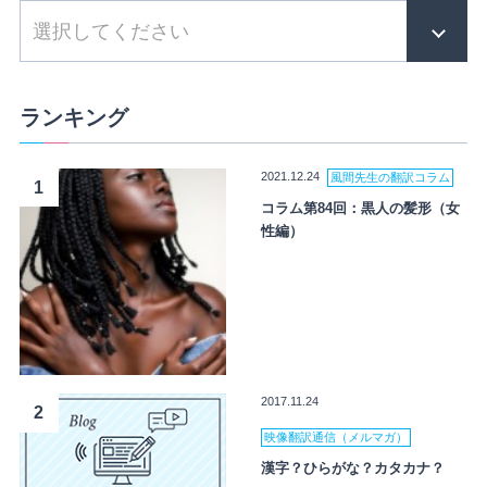
ランキング
2021.12.24
風間先生の翻訳コラム
1
コラム第84回：黒人の髪形（女
性編）
2017.11.24
2
映像翻訳通信（メルマガ）
漢字？ひらがな？カタカナ？