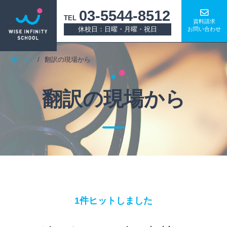
03-5544-8512
TEL
資料請求
休校日：日曜・月曜・祝日
お問い合わせ
ホーム
翻訳の現場から
翻訳の現場から
1件ヒットしました