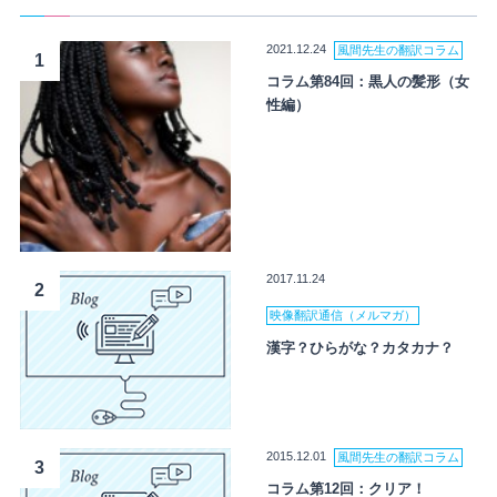
2021.12.24
風間先生の翻訳コラム
1
コラム第84回：黒人の髪形（女
性編）
2017.11.24
2
映像翻訳通信（メルマガ）
漢字？ひらがな？カタカナ？
2015.12.01
風間先生の翻訳コラム
3
コラム第12回：クリア！