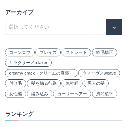
アーカイブ
コーンロウ
ブレイズ
ストレート
縮毛矯正
リラクサー／relaxer
creamy crack（クリームの麻薬）
ウィーヴ／weave
付け毛
髪を触る行為
無神経
黒人の髪
女性編
編み込み
カーリーヘアー
風間綾平
ランキング