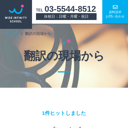
03-5544-8512
TEL
資料請求
休校日：日曜・月曜・祝日
お問い合わせ
ホーム
翻訳の現場から
翻訳の現場から
1件ヒットしました