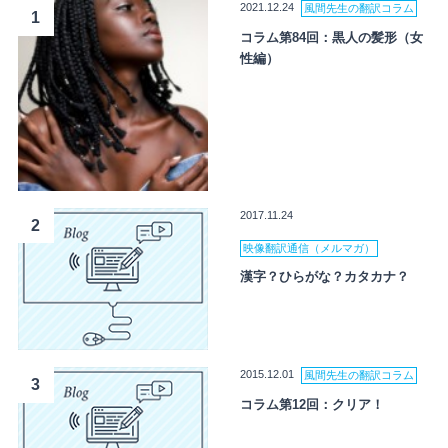
2021.12.24
風間先生の翻訳コラム
1
コラム第84回：黒人の髪形（女
性編）
2017.11.24
2
映像翻訳通信（メルマガ）
漢字？ひらがな？カタカナ？
2015.12.01
風間先生の翻訳コラム
3
コラム第12回：クリア！