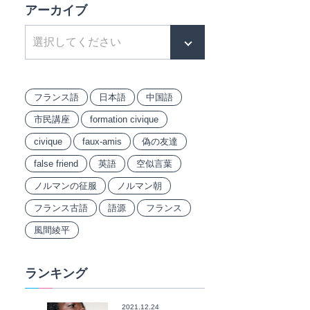
アーカイブ
フランス語
日本語
中国語
市民講座
formation civique
civique
faux-amis
偽の友達
false friend
英語
空似言葉
ノルマンの征服
ノルマン朝
フランス古語
語源
フランス
風間綾平
ランキング
2021.12.24