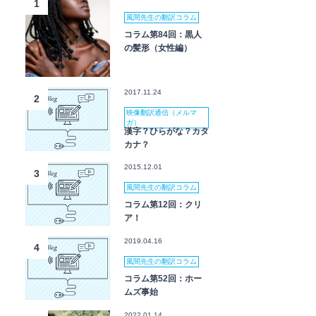
1
風間先生の翻訳コラム
コラム第84回：黒人
の髪形（女性編）
2017.11.24
2
映像翻訳通信（メルマ
ガ）
漢字？ひらがな？カタ
カナ？
2015.12.01
3
風間先生の翻訳コラム
コラム第12回：クリ
ア！
2019.04.16
4
風間先生の翻訳コラム
コラム第52回：ホー
ムズ事始
2022.01.14