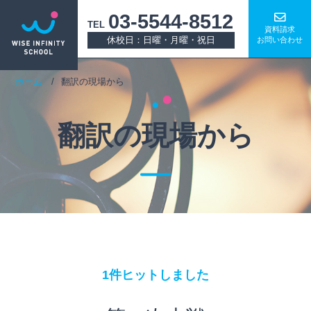
03-5544-8512
TEL
資料請求
休校日：日曜・月曜・祝日
お問い合わせ
ホーム
翻訳の現場から
翻訳の現場から
1件ヒットしました