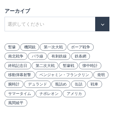
アーカイブ
塹壕
機関銃
第一次大戦
ボーア戦争
南北戦争
バラ線
有刺鉄線
鉄条網
終戦記念日
第二次大戦
塹壕戦
懐中時計
移動弾幕射撃
ベンジャミン・フランクリン
発明
腕時計
デュランド
瓶詰め
缶詰
戦車
サマータイム
ナポレオン
アメリカ
風間綾平