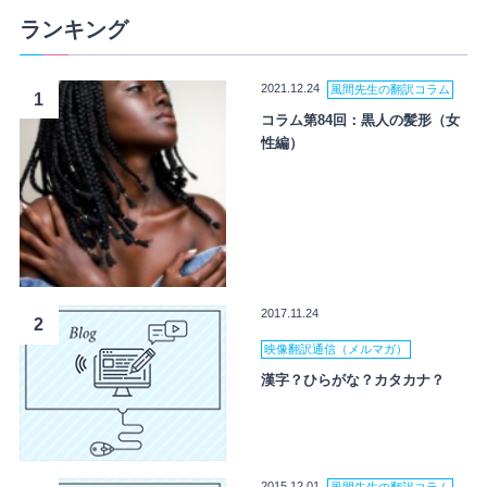
ランキング
2021.12.24
風間先生の翻訳コラム
1
コラム第84回：黒人の髪形（女
性編）
2017.11.24
2
映像翻訳通信（メルマガ）
漢字？ひらがな？カタカナ？
2015.12.01