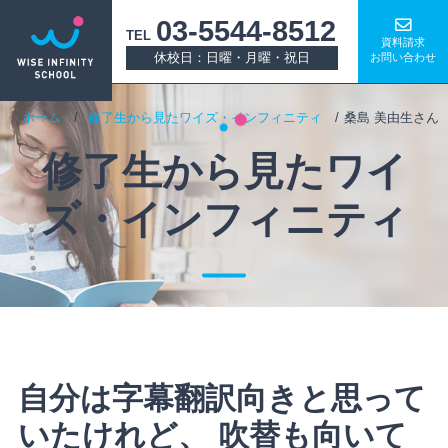
03-5544-8512
TEL
資料請求
休校日：日曜・月曜・祝日
お問い合わせ
ホーム
修了生から見たワイズ・インフィニティ
桑島 美由生さん
修了生から見たワイ
ズ・インフィニティ
自分は字幕翻訳向きと思って
いたけれど、 吹替も向いて