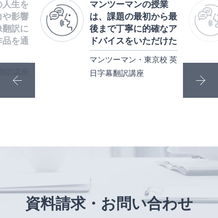
の人生を
マンツーマンの授業
力や影響
は、課題の最初から最
像翻訳に
後まで丁寧に的確なア
作品を通
ドバイスをいただけた
マンツーマン・東京校 英
翻訳講座
日字幕翻訳講座
資料請求・お問い合わせ