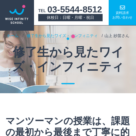
03-5544-8512
TEL
資料請求
休校日：日曜・月曜・祝日
お問い合わせ
ホーム
修了生から見たワイズ・インフィニティ
山上 紗苗さん
修了生から見たワイ
ズ・インフィニティ
マンツーマンの授業は、課題
の最初から最後まで丁寧に的