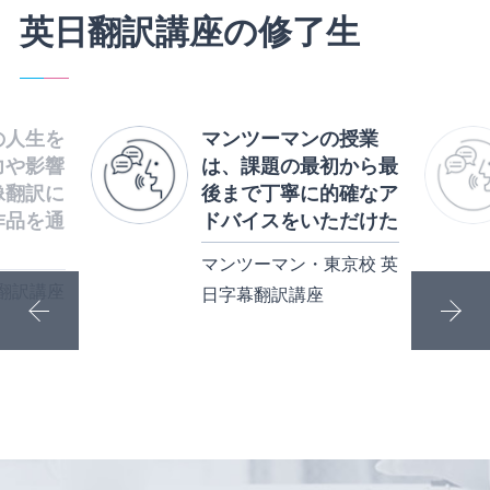
英日翻訳講座の修了生
の人生を
マンツーマンの授業
力や影響
は、課題の最初から最
像翻訳に
後まで丁寧に的確なア
作品を通
ドバイスをいただけた
マンツーマン・東京校 英
翻訳講座
日字幕翻訳講座