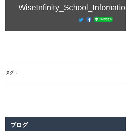
WiseInfinity_School_Infomation
タグ：
ブログ