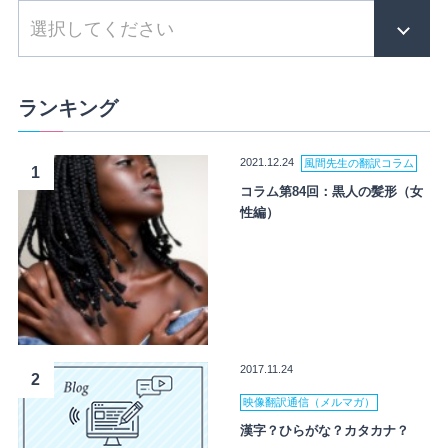
ランキング
2021.12.24
風間先生の翻訳コラム
1
コラム第84回：黒人の髪形（女
性編）
2017.11.24
2
映像翻訳通信（メルマガ）
漢字？ひらがな？カタカナ？