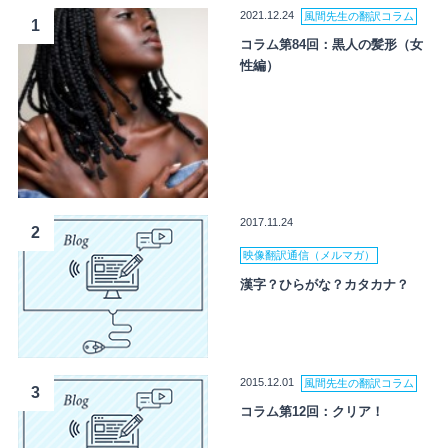
2021.12.24
風間先生の翻訳コラム
1
コラム第84回：黒人の髪形（女
性編）
2017.11.24
2
映像翻訳通信（メルマガ）
漢字？ひらがな？カタカナ？
2015.12.01
風間先生の翻訳コラム
3
コラム第12回：クリア！