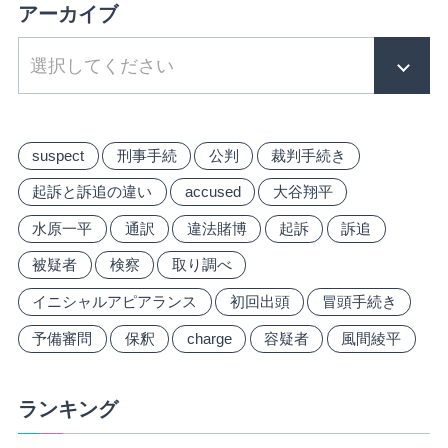
アーカイブ
suspect
刑事手続
公判
裁判手続き
起訴と訴追の違い
accused
大谷翔平
水原一平
通訳
違法賭博
起訴
訴追
被疑者
検察
取り調べ
イニシャルアピアランス
初回出頭
冒頭手続き
予備審問
保釈
charge
容疑者
風間綾平
ランキング