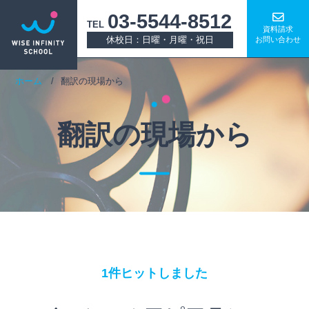
03-5544-8512
TEL
資料請求
休校日：日曜・月曜・祝日
お問い合わせ
ホーム
翻訳の現場から
翻訳の現場から
1件ヒットしました