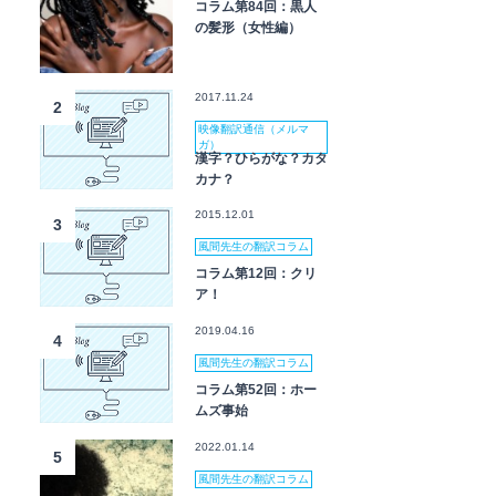
コラム第84回：黒人
の髪形（女性編）
2017.11.24
2
映像翻訳通信（メルマ
ガ）
漢字？ひらがな？カタ
カナ？
2015.12.01
3
風間先生の翻訳コラム
コラム第12回：クリ
ア！
2019.04.16
4
風間先生の翻訳コラム
コラム第52回：ホー
ムズ事始
2022.01.14
5
風間先生の翻訳コラム