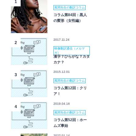
1
風間先生の翻訳コラム
コラム第84回：黒人
の髪形（女性編）
2017.11.24
2
映像翻訳通信（メルマ
ガ）
漢字？ひらがな？カタ
カナ？
2015.12.01
3
風間先生の翻訳コラム
コラム第12回：クリ
ア！
2019.04.16
4
風間先生の翻訳コラム
コラム第52回：ホー
ムズ事始
2022.01.14