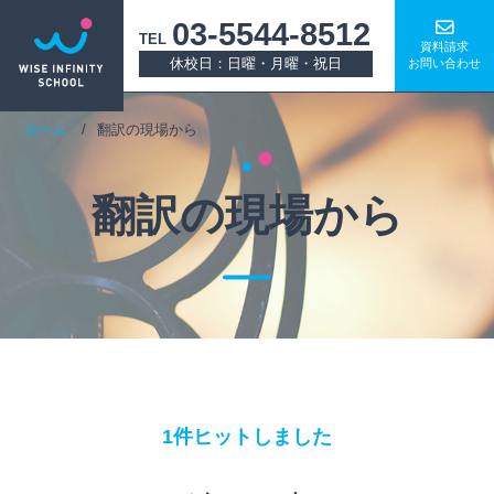
03-5544-8512
TEL
資料請求
休校日：日曜・月曜・祝日
お問い合わせ
ホーム
翻訳の現場から
翻訳の現場から
1件ヒットしました