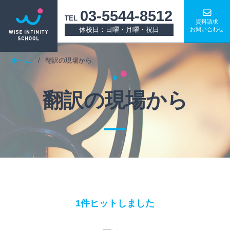
03-5544-8512
TEL
資料請求
休校日：日曜・月曜・祝日
お問い合わせ
ホーム
翻訳の現場から
翻訳の現場から
1件ヒットしました