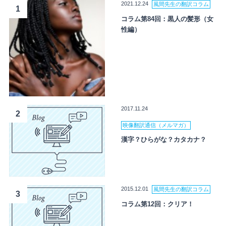
2021.12.24
風間先生の翻訳コラム
1
コラム第84回：黒人の髪形（女
性編）
2017.11.24
2
映像翻訳通信（メルマガ）
漢字？ひらがな？カタカナ？
2015.12.01
風間先生の翻訳コラム
3
コラム第12回：クリア！