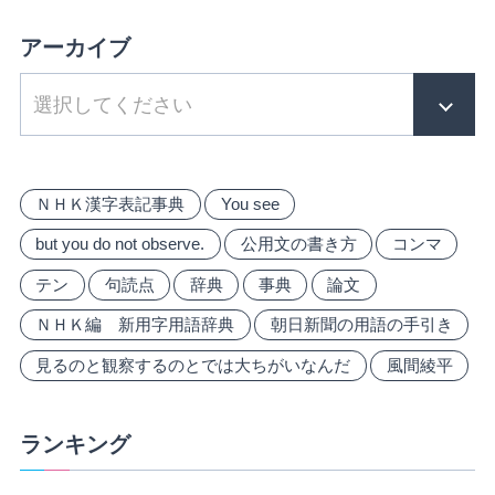
アーカイブ
ＮＨＫ漢字表記事典
You see
but you do not observe.
公用文の書き方
コンマ
テン
句読点
辞典
事典
論文
ＮＨＫ編 新用字用語辞典
朝日新聞の用語の手引き
見るのと観察するのとでは大ちがいなんだ
風間綾平
ランキング