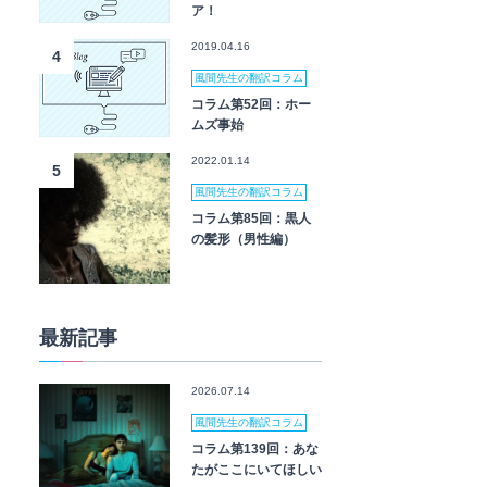
ア！
2019.04.16
4
風間先生の翻訳コラム
コラム第52回：ホー
ムズ事始
2022.01.14
5
風間先生の翻訳コラム
コラム第85回：黒人
の髪形（男性編）
最新記事
2026.07.14
風間先生の翻訳コラム
コラム第139回：あな
たがここにいてほしい