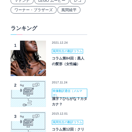
マドンナ
LEGO ムービー
レゴ
ワーナー・ブラザーズ
風間綾平
ランキング
2021.12.24
1
風間先生の翻訳コラム
コラム第84回：黒人
の髪形（女性編）
2017.11.24
2
映像翻訳通信（メルマ
ガ）
漢字？ひらがな？カタ
カナ？
2015.12.01
3
風間先生の翻訳コラム
コラム第12回：クリ