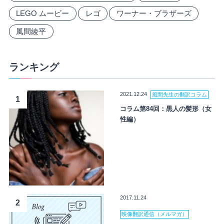
LEGO ムービー
レゴ
ワーナー・ブラザーズ
風間綾平
ランキング
2021.12.24
風間先生の翻訳コラム
1
コラム第84回：黒人の髪形（女
性編）
2017.11.24
2
映像翻訳通信（メルマガ）