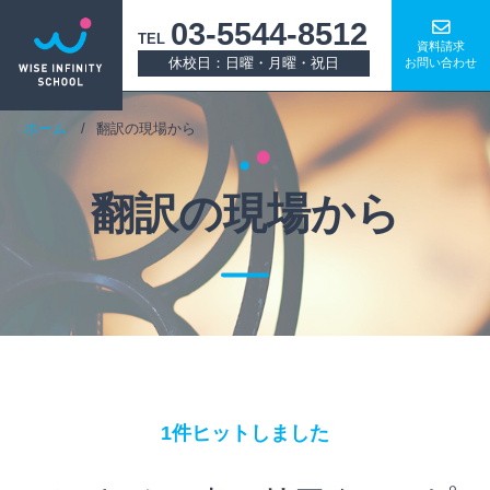
03-5544-8512
TEL
資料請求
休校日：日曜・月曜・祝日
お問い合わせ
ホーム
翻訳の現場から
翻訳の現場から
1件ヒットしました