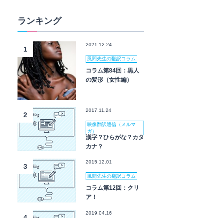
ランキング
2021.12.24
1
風間先生の翻訳コラム
コラム第84回：黒人
の髪形（女性編）
2017.11.24
2
映像翻訳通信（メルマ
ガ）
漢字？ひらがな？カタ
カナ？
2015.12.01
3
風間先生の翻訳コラム
コラム第12回：クリ
ア！
2019.04.16
4