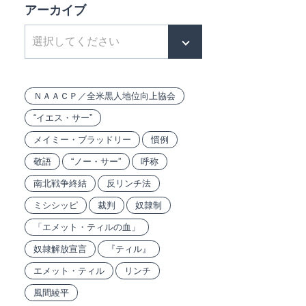
アーカイブ
ＮＡＡＣＰ／全米黒人地位向上協会
“イエス・サー”
メイミー・ブラッドリー
慣例
敬語
“ノー・サー”
呼称
南北戦争終結
反リンチ法
ミシシッピ
裁判
奴隷制
「エメット・ティルの血」
奴隷解放宣言
『ティル』
エメット・ティル
リンチ
風間綾平