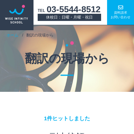
03-5544-8512
TEL
資料請求
休校日：日曜・月曜・祝日
お問い合わせ
ホーム
翻訳の現場から
翻訳の現場から
1件ヒットしました