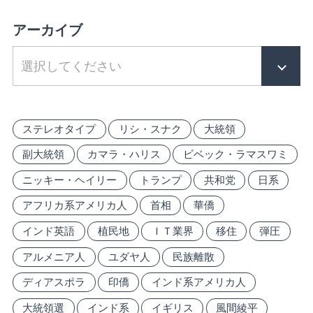
アーカイブ
ステレオタイプ
リシ・スナク
大統領
副大統領
カマラ・ハリス
ビベック・ラマスワミ
ニッキー・ヘイリー
トランプ
共和党
日系
アフリカ系アメリカ人
首相
華僑
インド英語
植民地
ＩＴ業界
移住
弾圧
アルメニア人
ユダヤ人
民族離散
ディアスポラ
印僑
インド系アメリカ人
大統領選
インド系
イギリス
風間綾平