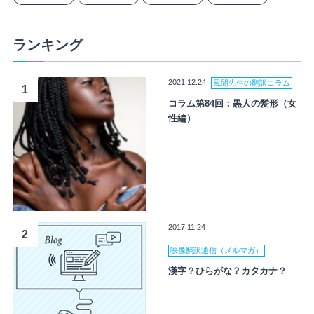
ランキング
2021.12.24
風間先生の翻訳コラム
1
コラム第84回：黒人の髪形（女
性編）
2017.11.24
2
映像翻訳通信（メルマガ）
漢字？ひらがな？カタカナ？