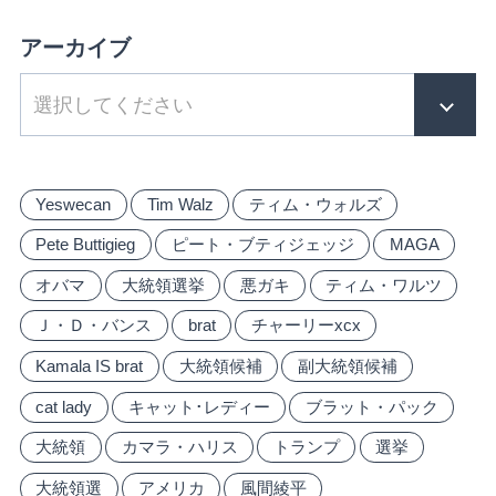
アーカイブ
Yeswecan
Tim Walz
ティム・ウォルズ
Pete Buttigieg
ピート・ブティジェッジ
MAGA
オバマ
大統領選挙
悪ガキ
ティム・ワルツ
Ｊ・Ｄ・バンス
brat
チャーリーxcx
Kamala IS brat
大統領候補
副大統領候補
cat lady
キャット･レディー
ブラット・パック
大統領
カマラ・ハリス
トランプ
選挙
大統領選
アメリカ
風間綾平