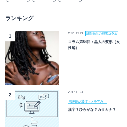
ランキング
2021.12.24
風間先生の翻訳コラム
1
コラム第84回：黒人の髪形（女
性編）
2017.11.24
2
映像翻訳通信（メルマガ）
漢字？ひらがな？カタカナ？