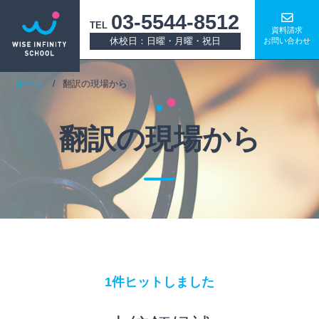
03-5544-8512
TEL
資料請求
休校日：日曜・月曜・祝日
お問い合わせ
ホーム
翻訳の現場から
翻訳の現場から
1件ヒットしました