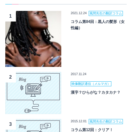
2021.12.24
風間先生の翻訳コラム
1
コラム第84回：黒人の髪形（女
性編）
2017.11.24
2
映像翻訳通信（メルマガ）
漢字？ひらがな？カタカナ？
2015.12.01
風間先生の翻訳コラム
3
コラム第12回：クリア！