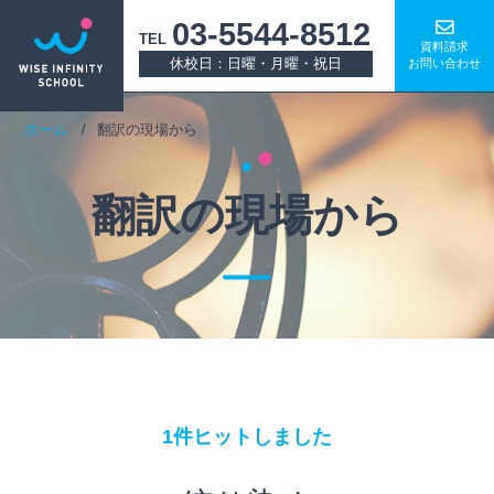
03-5544-8512
TEL
資料請求
休校日：日曜・月曜・祝日
お問い合わせ
ホーム
翻訳の現場から
翻訳の現場から
1件ヒットしました