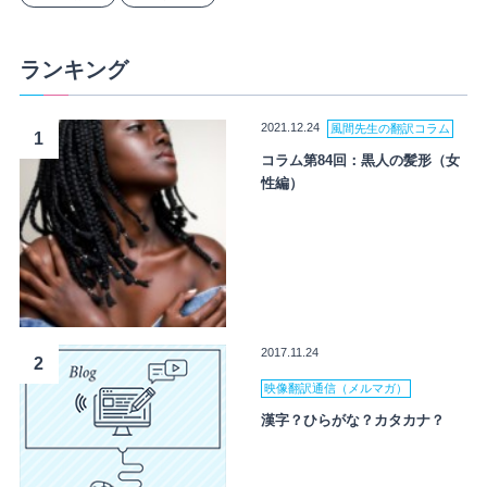
ランキング
2021.12.24
風間先生の翻訳コラム
1
コラム第84回：黒人の髪形（女
性編）
2017.11.24
2
映像翻訳通信（メルマガ）
漢字？ひらがな？カタカナ？