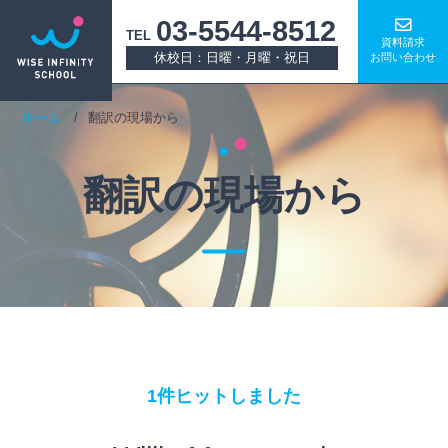
03-5544-8512
TEL
資料請求
休校日：日曜・月曜・祝日
お問い合わせ
ホーム
翻訳の現場から
翻訳の現場から
1件ヒットしました