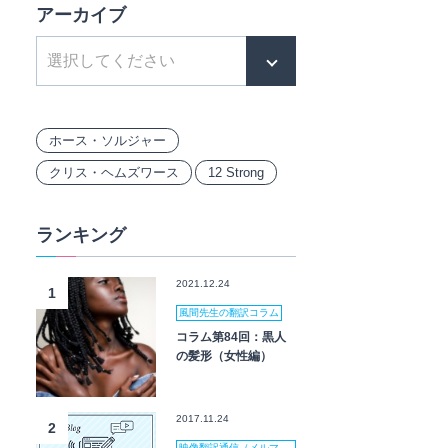
アーカイブ
ホース・ソルジャー
クリス・ヘムズワース
12 Strong
ランキング
2021.12.24
1
風間先生の翻訳コラム
コラム第84回：黒人
の髪形（女性編）
2017.11.24
2
映像翻訳通信（メルマ