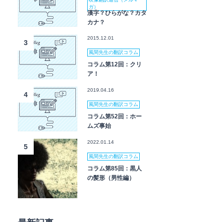
ガ）
漢字？ひらがな？カタ
カナ？
2015.12.01
3
風間先生の翻訳コラム
コラム第12回：クリ
ア！
2019.04.16
4
風間先生の翻訳コラム
コラム第52回：ホー
ムズ事始
2022.01.14
5
風間先生の翻訳コラム
コラム第85回：黒人
の髪形（男性編）