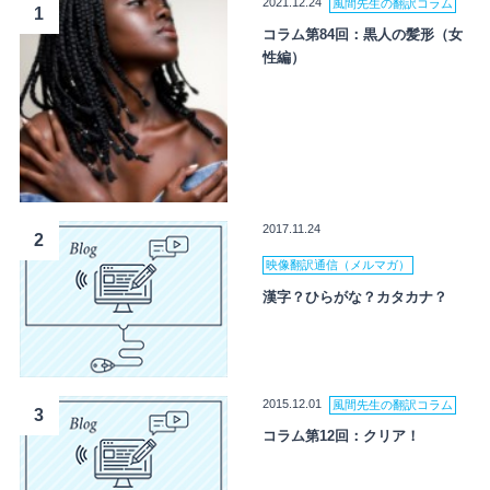
2021.12.24
風間先生の翻訳コラム
1
コラム第84回：黒人の髪形（女
性編）
2017.11.24
2
映像翻訳通信（メルマガ）
漢字？ひらがな？カタカナ？
2015.12.01
風間先生の翻訳コラム
3
コラム第12回：クリア！