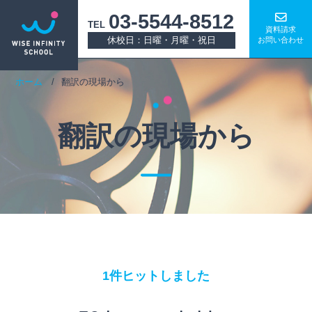
03-5544-8512
TEL
資料請求
休校日：日曜・月曜・祝日
お問い合わせ
ホーム
翻訳の現場から
翻訳の現場から
1件ヒットしました