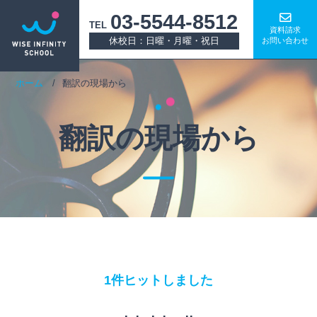
03-5544-8512
TEL
資料請求
休校日：日曜・月曜・祝日
お問い合わせ
ホーム
翻訳の現場から
翻訳の現場から
1件ヒットしました