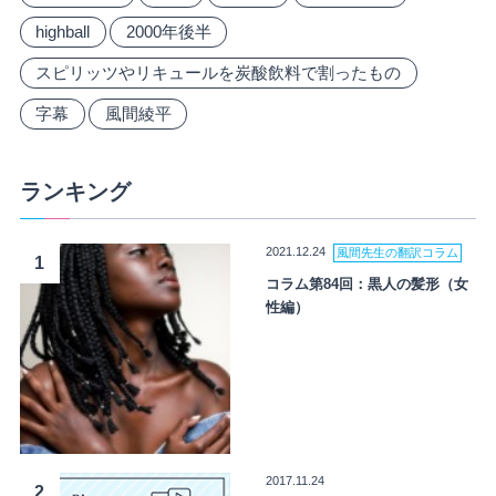
highball
2000年後半
スピリッツやリキュールを炭酸飲料で割ったもの
字幕
風間綾平
ランキング
2021.12.24
風間先生の翻訳コラム
1
コラム第84回：黒人の髪形（女
性編）
2017.11.24
2