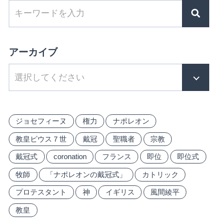
アーカイブ
ジョセフィーヌ
権力
ナポレオン
教皇ピウス７世
戴冠
聖職者
宗教
戴冠式
coronation
フランス
即位
即位式
牧師
「ナポレオンの戴冠式」
カトリック
プロテスタント
神
イギリス
風間綾平
教皇