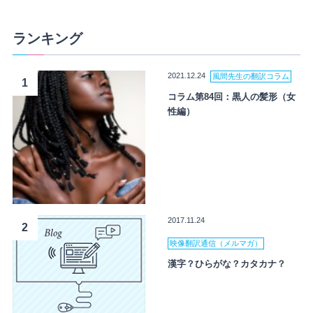
ランキング
2021.12.24
風間先生の翻訳コラム
1
コラム第84回：黒人の髪形（女
性編）
2017.11.24
2
映像翻訳通信（メルマガ）
漢字？ひらがな？カタカナ？