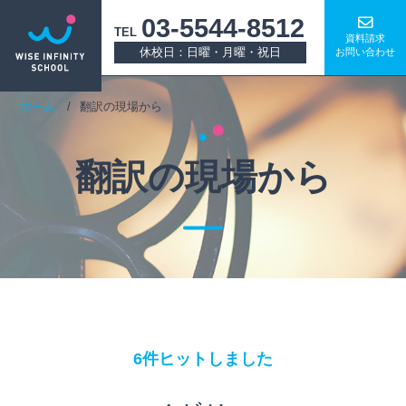
03-5544-8512
TEL
資料請求
休校日：日曜・月曜・祝日
お問い合わせ
ホーム
翻訳の現場から
翻訳の現場から
6件ヒットしました