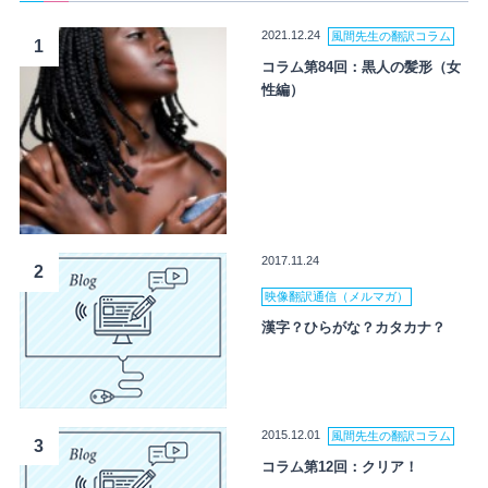
2021.12.24
風間先生の翻訳コラム
1
コラム第84回：黒人の髪形（女
性編）
2017.11.24
2
映像翻訳通信（メルマガ）
漢字？ひらがな？カタカナ？
2015.12.01
風間先生の翻訳コラム
3
コラム第12回：クリア！