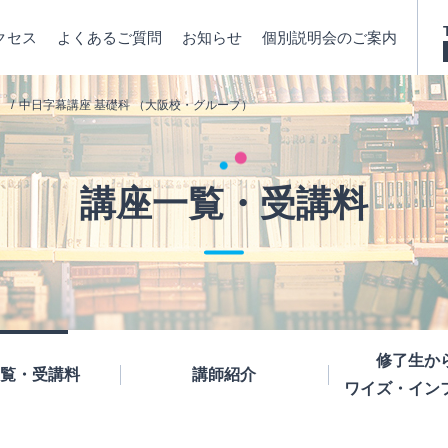
クセス
よくあるご質問
お知らせ
個別説明会のご案内
中日字幕講座 基礎科 （大阪校・グループ）
講座一覧・受講料
修了生か
覧・受講料
講師紹介
ワイズ・イン