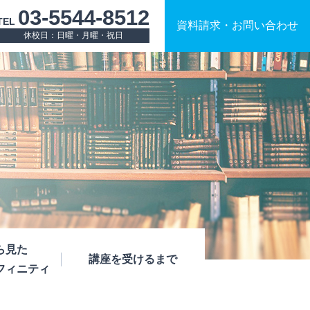
03-5544-8512
TEL
資料請求
・
お問い合わせ
休校日：日曜・月曜・祝日
ら見た
講座を受けるまで
フィニティ