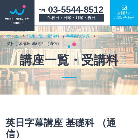
03-5544-8512
TEL
資料請求
休校日：日曜・月曜・祝日
お問い合わせ
ホーム
講座一覧・受講料
字幕翻訳講座
英日字幕講座 基礎科 （通信）
講座一覧・受講料
英日字幕講座 基礎科 （通
信）