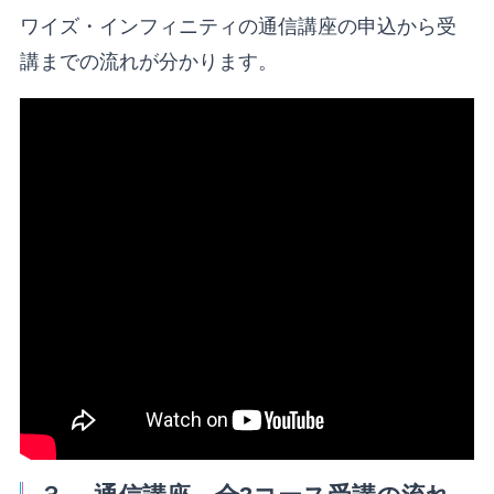
ワイズ・インフィニティの通信講座の申込から受
講までの流れが分かります。
" frameborder="0" allow="accelerometer; autoplay;
encrypted-media; gyroscope; picture-in-picture"
allowfullscreen>